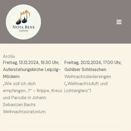
Zum
Inhalt
springen
Archiv
Freitag, 13.12.2024, 19.30 Uhr,
Freitag, 20.12.2024, 17.00 Uhr,
Auferstehungskirche Leipzig-
Gohliser Schlösschen
Möckern
Weihnachtsliedersingen
„Wie soll ich dich
(„Weihnachtsduft und
empfangen…?“ – Krippe, Kreuz
Lichterglanz“)
und Parodie in Johann
Sebastian Bachs
Weihnachtsoratorium